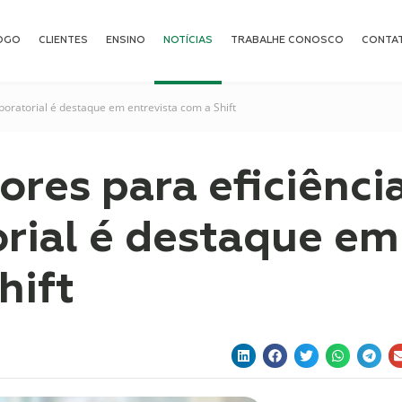
OGO
CLIENTES
ENSINO
NOTÍCIAS
TRABALHE CONOSCO
CONTA
boratorial é destaque em entrevista com a Shift
res para eficiênci
orial é destaque em
hift