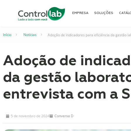
EMPRESA
SOLUÇÕES
CATÁL
Início
–
Notícias
–
Adoção de indicadores para eficiência da gestão la
Adoção de indicado
da gestão laborat
entrevista com a S
5 de novembro de 2024
Conversa D