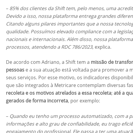
–
85% dos clientes da Shift tem, pelo menos, uma acredit
Devido a isso, nossa plataforma entrega grandes diferenci
Citando alguns pilares importantes que a nossa tecnolog
qualidade. Possuímos elevado compliance com a legislaçã
nacionais e internacionais. Além disso, nossa plataform
processos, atendendo a RDC 786/2023
, explica.
De acordo com Adriano, a Shift tem a
missão de transfo
pessoas
e a sua atuação está voltada para promover a m
seus serviços. Por esse motivo, os indicadores disponib
que são integrados à Metricare contemplam diversas fase
recoleta e os motivos atrelados a essa recoleta
;
até a qu
gerados de forma incorreta
, por exemplo:
–
Quando eu tenho um processo automatizado, com a pa
informações e alto grau de confiabilidade, eu trago eficiê
engajamento do profissional. Ele passa a ter uma atuaç