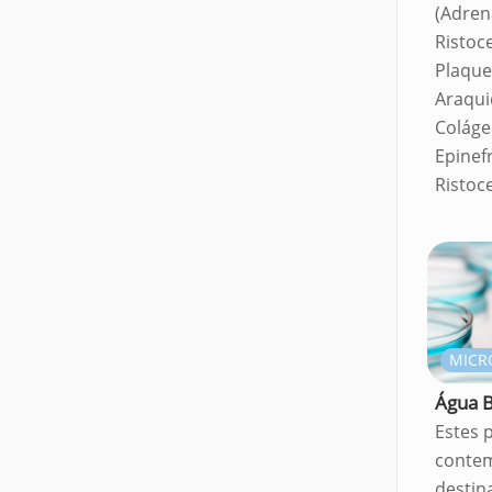
(Adren
Ristoc
Plaquet
Araqui
Coláge
Epinef
Ristoc
MICR
Água B
Estes 
conte
destin