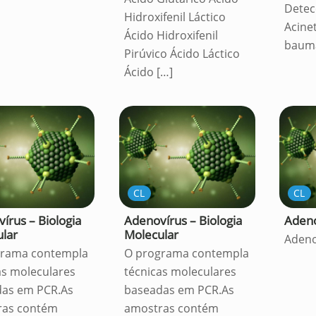
Detec
Hidroxifenil Láctico
Acine
Ácido Hidroxifenil
baum
Pirúvico Ácido Láctico
Ácido
[…]
CL
CL
írus – Biologia
Adenovírus – Biologia
Adeno
lar
Molecular
Adeno
grama contempla
O programa contempla
as moleculares
técnicas moleculares
das em PCR.As
baseadas em PCR.As
ras contém
amostras contém