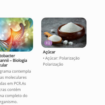
FQ
Açúcar
tobacter
• Açúcar: Polarização
nnii – Biologia
Polarização
ular
grama contempla
cas moleculares
das em PCR.As
ras contém
ma completo do
rganismo.