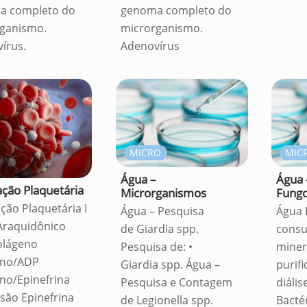
a completo do
genoma completo do
ganismo.
microrganismo.
írus.
Adenovírus
MICRO
MIC
Água –
Água 
ção Plaquetária
Microrganismos
Fung
ção Plaquetária I
Água – Pesquisa
Água 
Araquidônico
de Giardia spp.
cons
olágeno
Pesquisa de: •
minera
eno/ADP
Giardia spp. Água –
purifi
no/Epinefrina
Pesquisa e Contagem
diális
são Epinefrina
de Legionella spp.
Bacté