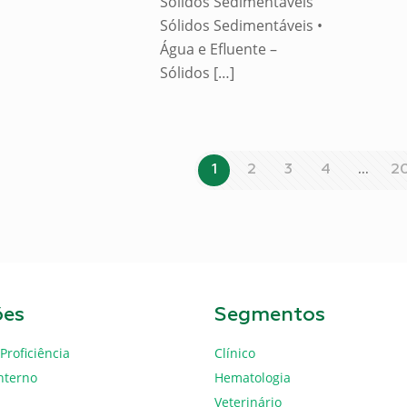
Sólidos Sedimentáveis
Sólidos Sedimentáveis •
Água e Efluente –
Sólidos
[…]
1
2
3
4
…
2
ões
Segmentos
Proficiência
Clínico
nterno
Hematologia
Veterinário