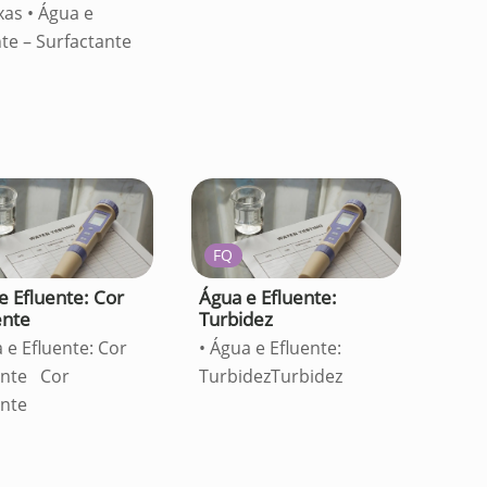
xas • Água e
nte – Surfactante
FQ
e Efluente: Cor
Água e Efluente:
ente
Turbidez
 e Efluente: Cor
• Água e Efluente:
ente Cor
TurbidezTurbidez
nte