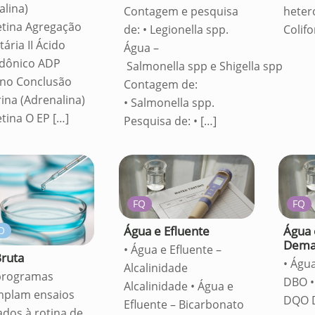
alina)
Contagem e pesquisa
hete
etina Agregação
de: • Legionella spp.
Colif
ária II Ácido
Água –
dônico ADP
Salmonella spp e Shigella spp
no Conclusão
Contagem de:
rina (Adrenalina)
• Salmonella spp.
etina O EP
[…]
Pesquisa de: •
[…]
FQ
FQ
Água e Efluente
Água 
O
Dema
• Água e Efluente –
ruta
• Águ
Alcalinidade
programas
DBO •
Alcalinidade • Água e
mplam ensaios
DQO 
Efluente – Bicarbonato
ados à rotina de