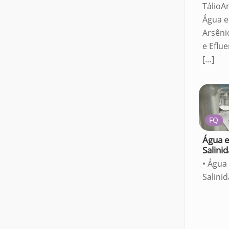
TálioA
Água e
Arsêni
e Eflu
[…]
FQ
Água e
Salini
• Água 
Salini