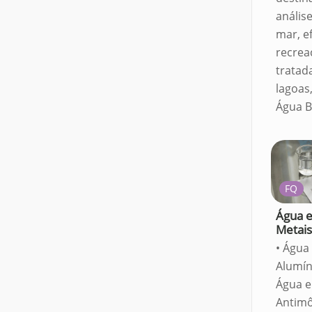
anális
mar, e
recrea
tratada
lagoas,
Água B
FQ
Água e
Metai
• Água 
Alumín
Água e
Antimô