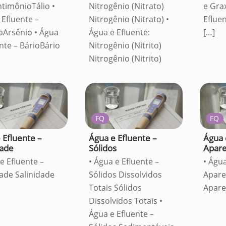
ntimônioTálio •
Nitrogênio (Nitrato)
e Gra
 Efluente –
Nitrogênio (Nitrato) •
Eflue
oArsênio • Água
Água e Efluente:
[…]
ente – BárioBário
Nitrogênio (Nitrito)
Nitrogênio (Nitrito)
FQ
FQ
 Efluente –
Água e Efluente –
Água 
dade
Sólidos
Apar
e Efluente –
• Água e Efluente –
• Água
dade Salinidade
Sólidos Dissolvidos
Apar
Totais Sólidos
Apare
Dissolvidos Totais •
Água e Efluente –