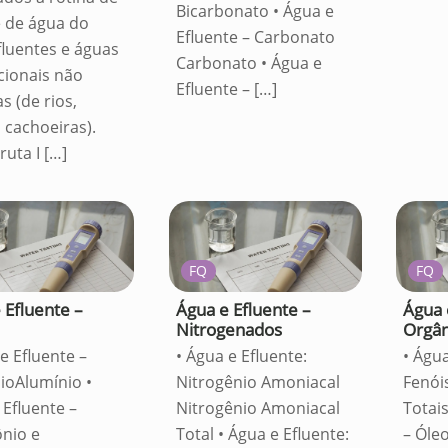
Bicarbonato • Água e
e de água do
Efluente – Carbonato
fluentes e águas
Carbonato • Água e
cionais não
Efluente –
[…]
s (de rios,
 cachoeiras).
ruta I
[…]
FQ
FQ
 Efluente –
Água e Efluente –
Água 
s
Nitrogenados
Orgân
e Efluente –
• Água e Efluente:
• Água
ioAlumínio •
Nitrogênio Amoniacal
Fenói
 Efluente –
Nitrogênio Amoniacal
Totais
nio e
Total • Água e Efluente:
– Óle