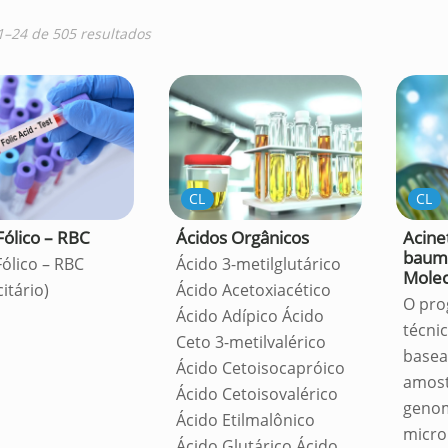
1–24 de 505 resultados
CL
CL
Ácidos Orgânicos
Fólico – RBC
Acine
bauma
Ácido 3-metilglutárico
Fólico – RBC
Molec
Ácido Acetoxiacético
citário)
O pro
Ácido Adípico Ácido
técni
Ceto 3-metilvalérico
basea
Ácido Cetoisocapróico
amost
Ácido Cetoisovalérico
geno
Ácido Etilmalônico
micro
Ácido Glutárico Ácido