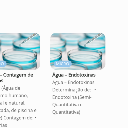
RO
MICRO
– Contagem de
Água – Endotoxinas
os
Água – Endotoxinas
I (Água de
Determinação de: •
umo humano,
Endotoxina (Semi-
l e natural,
Quantitativa e
cada, de piscina e
Quantitativa)
e) Contagem de: •
rias