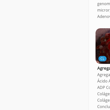
genom
micror
Adenov
CL
Agrega
Agrega
Ácido 
ADP C
Colág
Coláge
Conclu