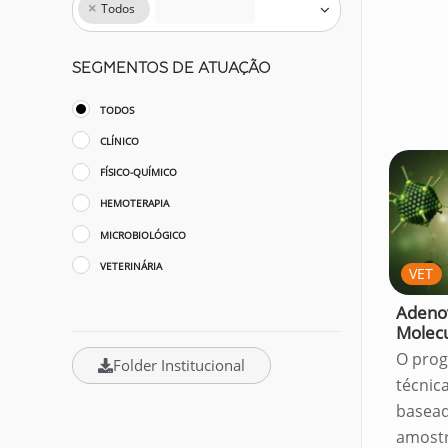
×
Todos
SEGMENTOS DE ATUAÇÃO
TODOS
CLÍNICO
FÍSICO-QUÍMICO
HEMOTERAPIA
MICROBIOLÓGICO
VETERINÁRIA
VET
Adenov
Molecu
O pro
Folder Institucional
técnic
basea
amost