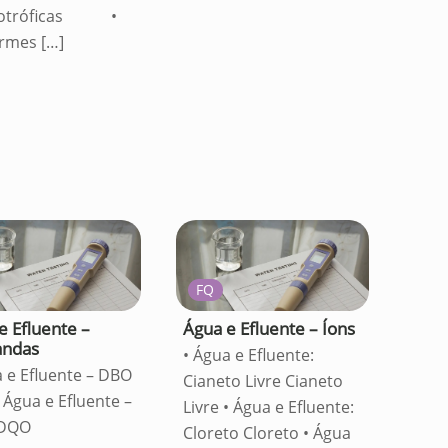
rotróficas •
ormes
[…]
FQ
e Efluente –
Água e Efluente – Íons
ndas
• Água e Efluente:
a e Efluente – DBO
Cianeto Livre Cianeto
 Água e Efluente –
Livre • Água e Efluente:
DQO
Cloreto Cloreto • Água