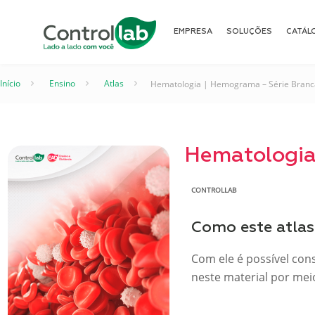
EMPRESA
SOLUÇÕES
CATÁL
Início
–
Ensino
–
Atlas
–
Hematologia | Hemograma – Série Branc
Hematologia
CONTROLLAB
Como este atlas 
Com ele é possível con
neste material por mei