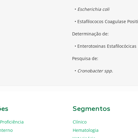
•
Escherichia coli
• Estafilococos Coagulase Posit
Determinação de:
• Enterotoxinas Estafilocócicas
Pesquisa de:
•
Cronobacter spp.
ões
Segmentos
Proficiência
Clínico
nterno
Hematologia