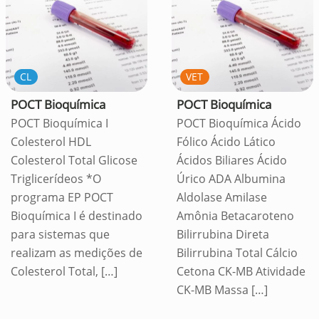
CL
VET
POCT Bioquímica
POCT Bioquímica
POCT Bioquímica I
POCT Bioquímica Ácido
Colesterol HDL
Fólico Ácido Lático
Colesterol Total Glicose
Ácidos Biliares Ácido
Triglicerídeos *O
Úrico ADA Albumina
programa EP POCT
Aldolase Amilase
Bioquímica I é destinado
Amônia Betacaroteno
para sistemas que
Bilirrubina Direta
realizam as medições de
Bilirrubina Total Cálcio
Colesterol Total,
[…]
Cetona CK-MB Atividade
CK-MB Massa
[…]