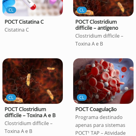
CL
CL
POCT Cistatina C
POCT Clostridium
difficile – antígeno
Cistatina C
Clostridium difficile –
Toxina A e B
CL
CL
POCT Clostridium
POCT Coagulação
difficile – Toxina A e B
Programa destinado
Clostridium difficile –
apenas para sistemas
Toxina A e B
POCT¹ TAP – Atividade