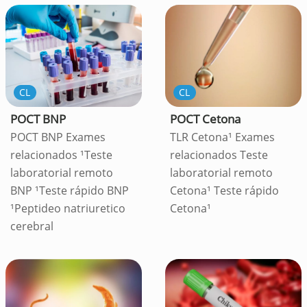
CL
CL
POCT BNP
POCT Cetona
POCT BNP Exames
TLR Cetona¹ Exames
relacionados ¹Teste
relacionados Teste
laboratorial remoto
laboratorial remoto
BNP ¹Teste rápido BNP
Cetona¹ Teste rápido
¹Peptideo natriuretico
Cetona¹
cerebral