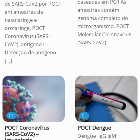
baseadas em PCR.As
de SARS-CoV2 por POCT
amostras contém
em amostras de
genoma completo do
nasofaringe e
microrganismo. POCT
orofaringe. POCT
Molecular Coronavírus
Coronavírus (SARS-
(SARS-CoV2).
CoV2): antígeno II
Detecção de antígeno
[…]
CL
CL
POCT Coronavírus
POCT Dengue
(SARS-CoV2) –
Dengue IgG IgM