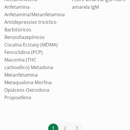
Anfetamina
amarela IgM
Anfetamina/Metanfetamina
Antidepressivo tricíclico
Barbitúricos
Benzodiazepínicos
Cocaína Ecstasy (MDMA)
Fenciclidina (PCP)
Maconha (THC
carboxílico) Metadona
Metanfetamina
Metaqualona Morfina
Opiáceos Oxicodona
Propoxifeno
1
2
3