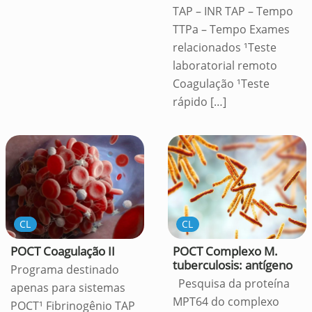
TAP – INR TAP – Tempo
TTPa – Tempo Exames
relacionados ¹Teste
laboratorial remoto
Coagulação ¹Teste
rápido
[…]
CL
CL
POCT Coagulação II
POCT Complexo M.
tuberculosis: antígeno
Programa destinado
Pesquisa da proteína
apenas para sistemas
MPT64 do complexo
POCT¹ Fibrinogênio TAP