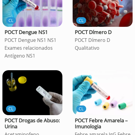
CL
CL
POCT Dengue NS1
POCT Dímero D
POCT Dengue NS1 NS1
POCT Dímero D
Exames relacionados
Qualitativo
Antígeno NS1
CL
CL
POCT Drogas de Abuso:
POCT Febre Amarela –
Urina
Imunologia
Acetaminofeno
Febre amarela IgG Febre