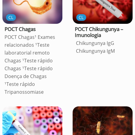
CL
CL
POCT Chagas
POCT Chikungunya –
Imunologia
POCT Chagas¹ Exames
Chikungunya IgG
relacionados ¹Teste
Chikungunya IgM
laboratorial remoto
Chagas ¹Teste rápido
Chagas ¹Teste rápido
Doença de Chagas
¹Teste rápido
Tripanossomiase