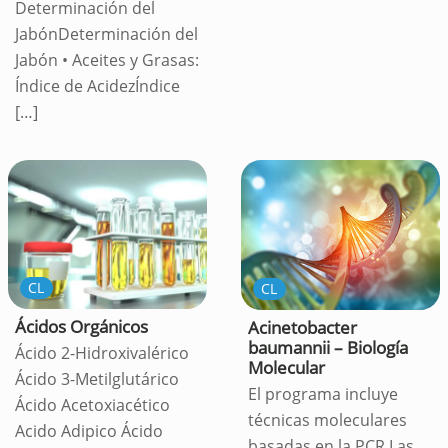
Determinación del
JabónDeterminación del
Jabón • Aceites y Grasas:
Índice de AcidezÍndice
[…]
CL
CL
Ácidos Orgánicos
Acinetobacter
baumannii – Biología
Ácido 2-Hidroxivalérico
Molecular
Ácido 3-Metilglutárico
El programa incluye
Ácido Acetoxiacético
técnicas moleculares
Acido Adipico Ácido
basadas en la PCR.Las