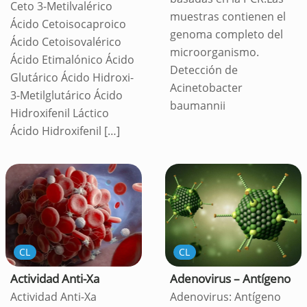
Ceto 3-Metilvalérico
muestras contienen el
Ácido Cetoisocaproico
genoma completo del
Ácido Cetoisovalérico
microorganismo.
Ácido Etimalónico Ácido
Detección de
Glutárico Ácido Hidroxi-
Acinetobacter
3-Metilglutárico Ácido
baumannii
Hidroxifenil Láctico
Ácido Hidroxifenil
[…]
CL
CL
Actividad Anti-Xa
Adenovirus – Antígeno
Actividad Anti-Xa
Adenovirus: Antígeno