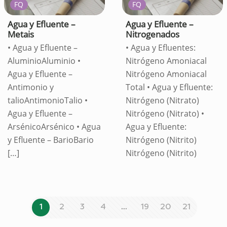
FQ
FQ
Agua y Efluente –
Agua y Efluente –
Metais
Nitrogenados
• Agua y Efluente –
• Agua y Efluentes:
AluminioAluminio •
Nitrógeno Amoniacal
Agua y Efluente –
Nitrógeno Amoniacal
Antimonio y
Total • Agua y Efluente:
talioAntimonioTalio •
Nitrógeno (Nitrato)
Agua y Efluente –
Nitrógeno (Nitrato) •
ArsénicoArsénico • Agua
Agua y Efluente:
y Efluente – BarioBario
Nitrógeno (Nitrito)
[…]
Nitrógeno (Nitrito)
1
2
3
4
…
19
20
21