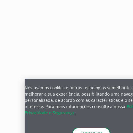
Nós usamos cookies e outras tecnologias semelhantes
melhorar a sua experiência, possibilitando uma nave
personalizada, de acordo com as características e o s
interesse.
Para mais informações consulte a nossa
Pol
Privacidade e Segurança
.