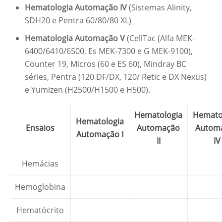
Hematologia Automação IV
(Sistemas Alinity,
SDH20 e Pentra 60/80/80 XL)
Hematologia Automação V
(CellTac (Alfa MEK-
6400/6410/6500, Es MEK-7300 e G MEK-9100),
Counter 19, Micros (60 e ES 60), Mindray BC
séries, Pentra (120 DF/DX, 120/ Retic e DX Nexus)
e Yumizen (H2500/H1500 e H500).
Hematologia
Hemato
Hematologia
Ensaios
Automação
Autom
Automação I
II
IV
Hemácias
Hemoglobina
Hematócrito