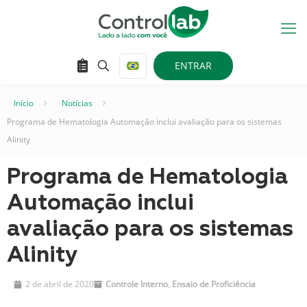
ENTRAR
Início
–
Notícias
–
Programa de Hematologia Automação inclui avaliação para os sistemas
Alinity
Programa de Hematologia
Automação inclui
avaliação para os sistemas
Alinity
2 de abril de 2020
Controle Interno
,
Ensaio de Proficiência