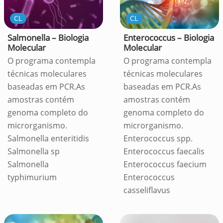
CL
CL
Salmonella – Biologia
Enterococcus – Biologia
Molecular
Molecular
O programa contempla
O programa contempla
técnicas moleculares
técnicas moleculares
baseadas em PCR.As
baseadas em PCR.As
amostras contém
amostras contém
genoma completo do
genoma completo do
microrganismo.
microrganismo.
Salmonella enteritidis
Enterococcus spp.
Salmonella sp
Enterococcus faecalis
Salmonella
Enterococcus faecium
typhimurium
Enterococcus
casseliflavus