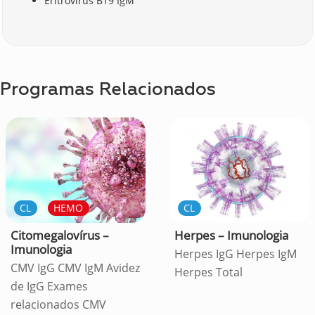
Eritrovírus B19 IgM
Programas Relacionados
CL
HEMO
CL
Citomegalovírus –
Herpes – Imunologia
Imunologia
Herpes IgG Herpes IgM
CMV IgG CMV IgM Avidez
Herpes Total
de IgG Exames
relacionados CMV