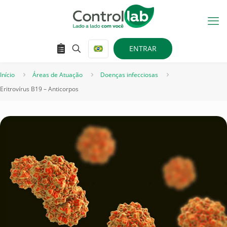
ENTRAR
Início
Áreas de Atuação
Doenças infecciosas
Eritrovírus B19 – Anticorpos