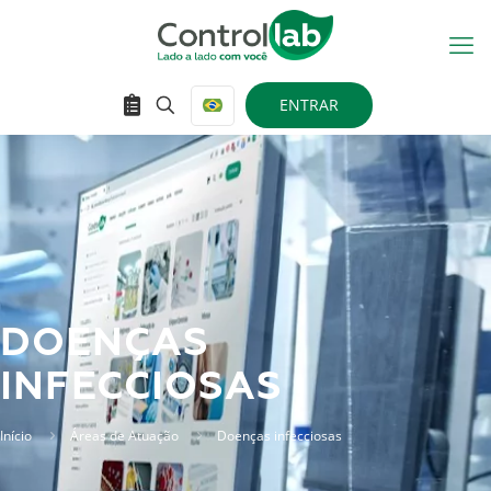
ENTRAR
DOENÇAS
INFECCIOSAS
Início
Áreas de Atuação
Doenças infecciosas