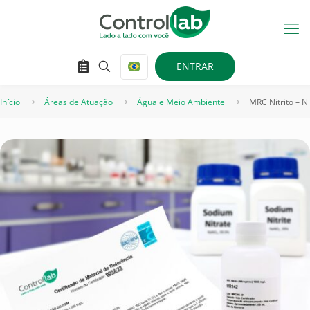
ENTRAR
Início
Áreas de Atuação
Água e Meio Ambiente
MRC Nitrito – N