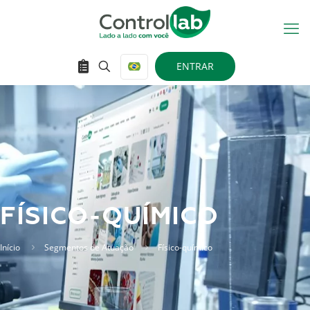
ENTRAR
FÍSICO-QUÍMICO
Início
Segmentos de Atuação
Físico-químico