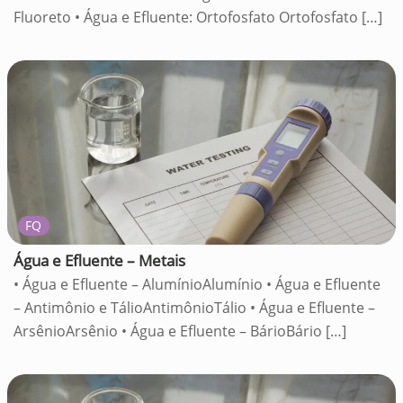
Fluoreto • Água e Efluente: Ortofosfato Ortofosfato
[…]
FQ
Água e Efluente – Metais
• Água e Efluente – AlumínioAlumínio • Água e Efluente
– Antimônio e TálioAntimônioTálio • Água e Efluente –
ArsênioArsênio • Água e Efluente – BárioBário
[…]