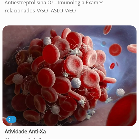
Antiestreptolisina O¹ – Imunologia Exames
relacionados ¹ASO ¹ASLO ¹AEO
CL
Atividade Anti-Xa