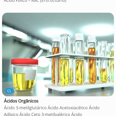
Ácido Fólico – RBC (Eritrocitário)
CL
Ácidos Orgânicos
Ácido 3-metilglutárico Ácido Acetoxiacético Ácido
Adípico Ácido Ceto 3-metilvalérico Ácido