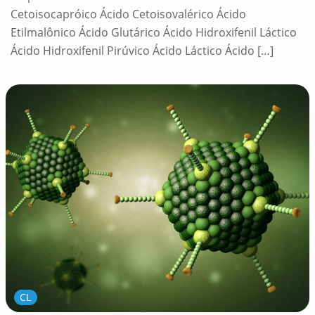
Cetoisocapróico Ácido Cetoisovalérico Ácido
Etilmalônico Ácido Glutárico Ácido Hidroxifenil Láctico
Ácido Hidroxifenil Pirúvico Ácido Láctico Ácido
[…]
CL