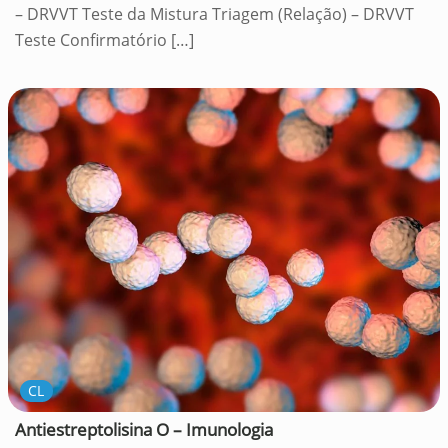
– DRVVT Teste da Mistura Triagem (Relação) – DRVVT
Teste Confirmatório
[…]
CL
Antiestreptolisina O – Imunologia