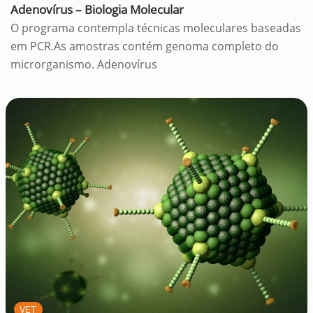
Adenovírus – Biologia Molecular
O programa contempla técnicas moleculares baseadas
em PCR.As amostras contém genoma completo do
microrganismo. Adenovírus
VET