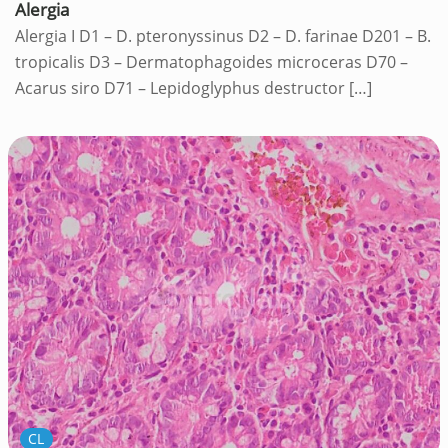
Alergia
Alergia I D1 – D. pteronyssinus D2 – D. farinae D201 – B.
tropicalis D3 – Dermatophagoides microceras D70 –
Acarus siro D71 – Lepidoglyphus destructor
[…]
CL