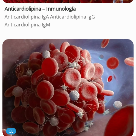
Anticardiolipina – Inmunología
Anticardiolipina IgA Anticardiolipina IgG
Anticardiolipina IgM
CL