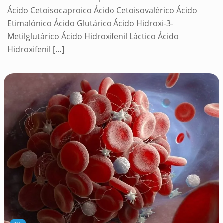
Ácido Cetoisocaproico Ácido Cetoisovalérico Ácido
Etimalónico Ácido Glutárico Ácido Hidroxi-3-
Metilglutárico Ácido Hidroxifenil Láctico Ácido
Hidroxifenil
[…]