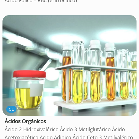
Ácido Fólico – RBC (eritrocítico)
CL
Ácidos Orgánicos
Ácido 2-Hidroxivalérico Ácido 3-Metilglutárico Ácido
Acetoxiacético Acido Adipico Ácido Ceto 3-Metilvalérico