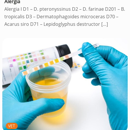
Alergia
Alergia I D1 – D. pteronyssinus D2 – D. farinae D201 – B.
tropicalis D3 – Dermatophagoides microceras D70 –
Acarus siro D71 – Lepidoglyphus destructor
[…]
VET