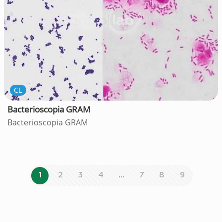
CL
Bacterioscopia GRAM
Bacterioscopia GRAM
1
2
3
4
…
7
8
9