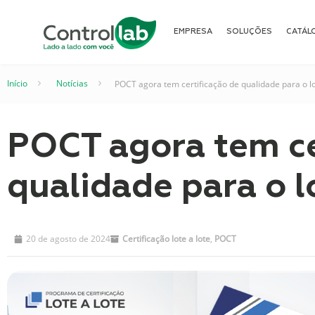
EMPRESA
SOLUÇÕES
CATÁL
Início
–
Notícias
–
POCT agora tem certificação de qualidade para o l
POCT agora tem ce
qualidade para o l
20 de agosto de 2024
Certificação lote a lote
,
POCT