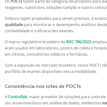
Os
POCTs
fazem parte da categoria de produtos para di
reagentes, substratos, soluções tampão e outros consumí
Embora sejam projetados para serem precisos, é essenc
qualidade
para monitorar o desempenho analítico desses
confiabilidade e a eficácia dos exames.
O marco regulatório brasileiro da
RDC 786/2023
ampliou 
eram usados em laboratórios, postos de coleta e hospit
em clínicas, consultórios médicos e farmácias.
Com a expansão do mercado brasileiro, novos POCTs têm
portfólio de exames disponíveis nessa modalidade.
Consistência nos lotes de POCTs
A
Controllab
, maior provedor de soluções para controle
seu
know-how
único em análise de dados, evidenciou
va