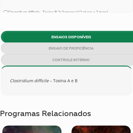
Clostridium difficile - Toxina B 2x2xmensal (2 níveis x 2 itens) -
CICDTB22M | CI148
Clostridium difficile - Toxina B 2x2xn (2 níveis x 2 itens) - CICDTB22N |
CI148
ENSAIOS DISPONÍVEIS
ENSAIO DE PROFICIÊNCIA
CONTROLE INTERNO
Clostridium difficile
– Toxina A e B
Programas Relacionados