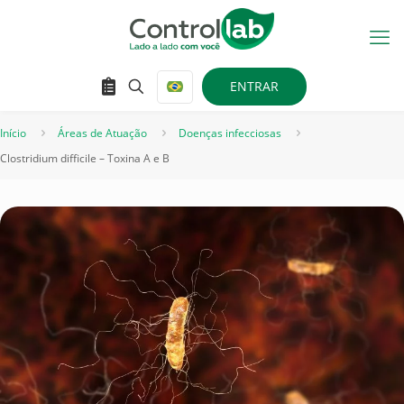
ENTRAR
Início
Áreas de Atuação
Doenças infecciosas
Clostridium difficile – Toxina A e B