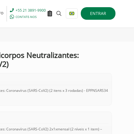
+55 21 3891-9900
ENTRAR
TO
CONTATE-NOS
corpos Neutralizantes:
V2)
es: Coronavírus (SARS-CoV2) (2 itens x 3 rodadas) - EPPNSARS34
es: Coronavírus (SARS-CoV2) 2x1xmensal (2 níveis x 1 item) –