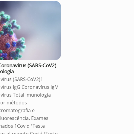
oronavírus (SARS-CoV2)
ologia
vírus (SARS-CoV2)1
vírus IgG Coronavírus IgM
vírus Total Imunologia
por métodos
romatografia e
luorescência. Exames
onados 1Covid ¹Teste
torial remoto Covid ¹Teste