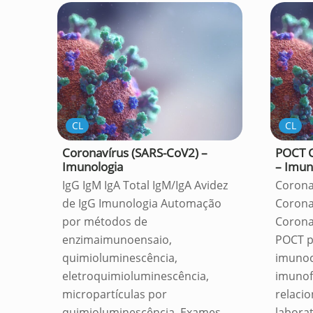
CL
CL
Coronavírus (SARS-CoV2) –
POCT C
Imunologia
– Imun
IgG IgM IgA Total IgM/IgA Avidez
Corona
de IgG Imunologia Automação
Corona
por métodos de
Corona
enzimaimunoensaio,
POCT 
quimioluminescência,
imunoc
eletroquimioluminescência,
imunof
micropartículas por
relaci
quimioluminescência. Exames
labora