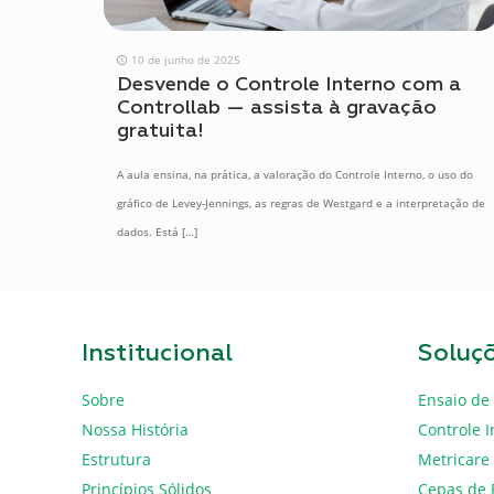
10 de junho de 2025
Desvende o Controle Interno com a
Controllab — assista à gravação
gratuita!
A aula ensina, na prática, a valoração do Controle Interno, o uso do
gráfico de Levey-Jennings, as regras de Westgard e a interpretação de
dados. Está
[…]
Institucional
Soluç
Sobre
Ensaio de 
Nossa História
Controle I
Estrutura
Metricare
Princípios Sólidos
Cepas de 