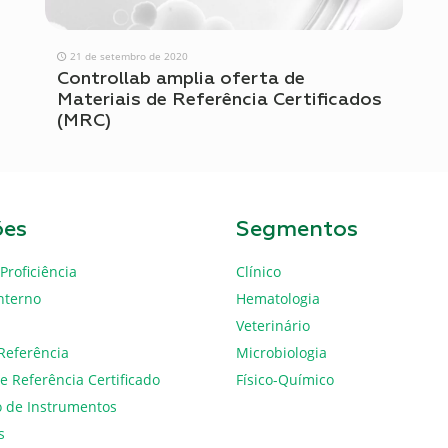
21 de setembro de 2020
Controllab amplia oferta de
Materiais de Referência Certificados
(MRC)
ões
Segmentos
Proficiência
Clínico
nterno
Hematologia
Veterinário
Referência
Microbiologia
e Referência Certificado
Físico-Químico
o de Instrumentos
s