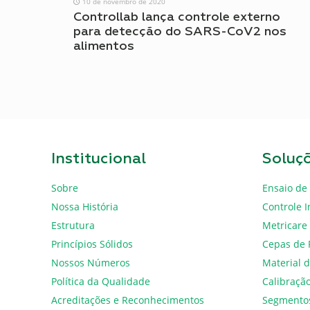
10 de novembro de 2020
Controllab lança controle externo
para detecção do SARS-CoV2 nos
alimentos
Institucional
Soluç
Sobre
Ensaio de 
Nossa História
Controle I
Estrutura
Metricare
Princípios Sólidos
Cepas de 
Nossos Números
Material d
Política da Qualidade
Calibraçã
Acreditações e Reconhecimentos
Segmento