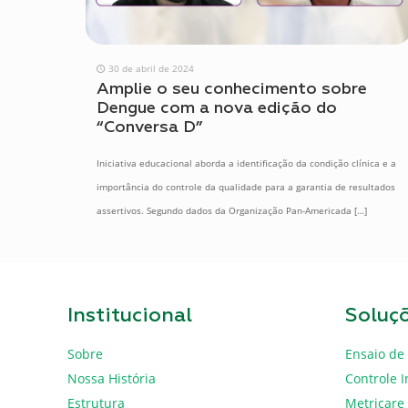
30 de abril de 2024
Amplie o seu conhecimento sobre
Dengue com a nova edição do
“Conversa D”
Iniciativa educacional aborda a identificação da condição clínica e a
importância do controle da qualidade para a garantia de resultados
assertivos. Segundo dados da Organização Pan-Americada
[…]
Institucional
Soluç
Sobre
Ensaio de 
Nossa História
Controle I
Estrutura
Metricare