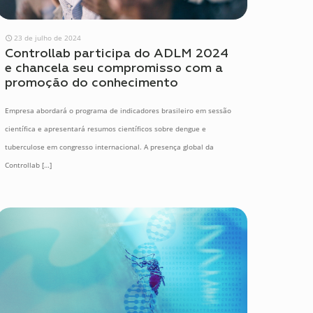
23 de julho de 2024
Controllab participa do ADLM 2024
e chancela seu compromisso com a
promoção do conhecimento
Empresa abordará o programa de indicadores brasileiro em sessão
científica e apresentará resumos científicos sobre dengue e
tuberculose em congresso internacional. A presença global da
Controllab
[…]