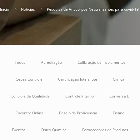
Início
Notícias
Pesquisa de Anticorpos Neutralizantes para covid-19
Todos
Acreditação
Calibração de Instrumentos
Cepas Controle
Certificação lote a lote
Clínica
Controle de Qualidade
Controle Interno
Conversa D
Encontro Online
Ensaio de Proficiência
Ensino
Eventos
Físico-Química
Fornecedores de Produtos