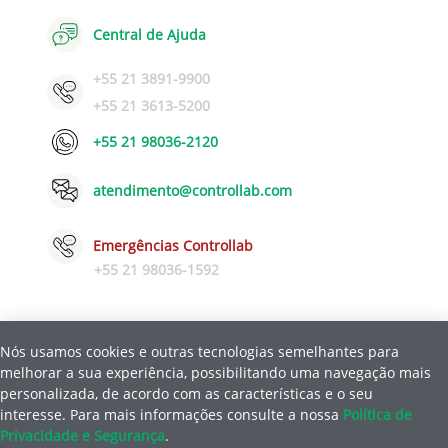
Central de Ajuda
+55 21 3891-9900
+55 21 3613-5200
+55 21 98036-2120
atendimento@controllab.com
Emergências Controllab
+55 21 98036-1592
Nós usamos cookies e outras tecnologias semelhantes para
Política de Privacidade e Segurança
Ajuda
melhorar a sua experiência, possibilitando uma navegação mais
|
personalizada, de acordo com as características e o seu
interesse.
Para mais informações consulte a nossa
Política de
© Copyright 2026 Controllab Controle de Qualidade para Laboratórios
Privacidade e Segurança
.
LTDA.