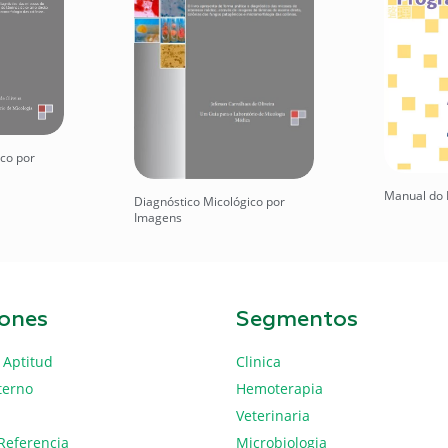
ico por
Manual do 
Diagnóstico Micológico por
Imagens
iones
Segmentos
 Aptitud
Clinica
terno
Hemoterapia
Veterinaria
Referencia
Microbiologia