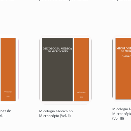
Micologia 
inas de
Micologia Médica ao
Microscópio
. I)
Microscópio (Vol. II)
(Vol. III)