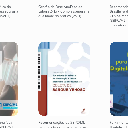
tica do
Gestão da Fase Analítica do
Recomenda
assegurar a
Laboratório – Como assegurar a
Brasileira 
vol. II)
qualidade na prática (vol. I)
Clínica/Med
(SBPC/ML):
laboratório 
nalítica –
Recomendações da SBPC/ML
Ferramenta
SBPC/ML
para coleta de sangue venoso
Digitalizad