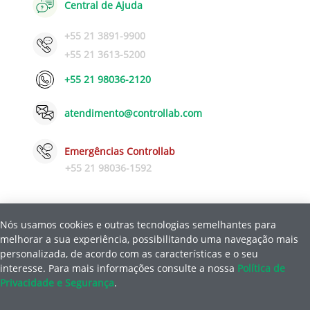
Central de Ajuda
+55 21 3891-9900
+55 21 3613-5200
+55 21 98036-2120
atendimento@controllab.com
Emergências Controllab
+55 21 98036-1592
Nós usamos cookies e outras tecnologias semelhantes para
Política de Privacidade e Segurança
Ajuda
melhorar a sua experiência, possibilitando uma navegação mais
|
personalizada, de acordo com as características e o seu
interesse.
Para mais informações consulte a nossa
Política de
© Copyright 2026 Controllab Controle de Qualidade para Laboratórios
Privacidade e Segurança
.
LTDA.