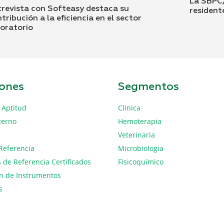
La SBPC/
trevista con Softeasy destaca su
resident
tribución a la eficiencia en el sector
boratorio
iones
Segmentos
 Aptitud
Clinica
terno
Hemoterapia
Veterinaria
Referencia
Microbiologia
 de Referencia Certificados
Fisicoquímico
ón de Instrumentos
s