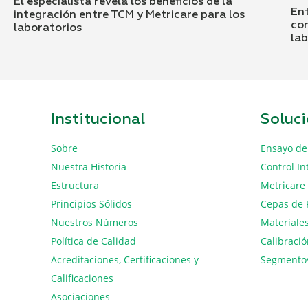
El especialista revela los beneficios de la
En
integración entre TCM y Metricare para los
con
laboratorios
la
Institucional
Soluc
Sobre
Ensayo de
Nuestra Historia
Control In
Estructura
Metricare
Principios Sólidos
Cepas de 
Nuestros Números
Materiales
Política de Calidad
Calibraci
Acreditaciones, Certificaciones y
Segmento
Calificaciones
Asociaciones