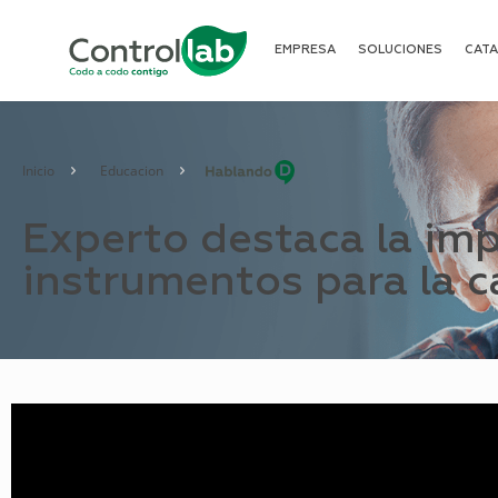
EMPRESA
SOLUCIONES
CAT
Inicio
–
Educacion
–
Experto destaca la imp
instrumentos para la ca