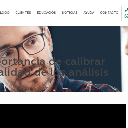
ALOGO
CLIENTES
EDUCACIÓN
NOTICIAS
AYUDA
CONTACTO
ortancia de calibrar
lidad de los análisis