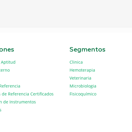
iones
Segmentos
 Aptitud
Clinica
terno
Hemoterapia
Veterinaria
Referencia
Microbiologia
 de Referencia Certificados
Fisicoquímico
ón de Instrumentos
s