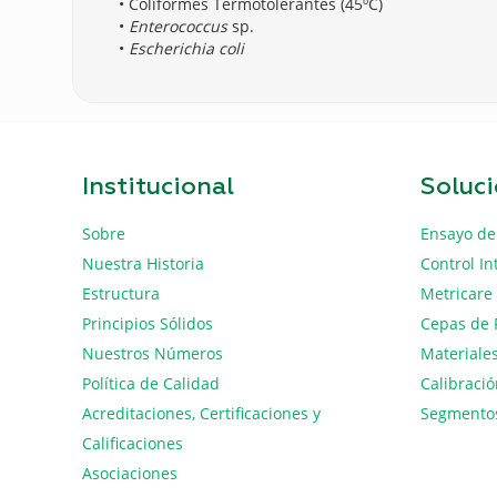
• Coliformes Termotolerantes (45ºC)
•
Enterococcus
sp.
•
Escherichia coli
Institucional
Soluc
Sobre
Ensayo de
Nuestra Historia
Control In
Estructura
Metricare
Principios Sólidos
Cepas de 
Nuestros Números
Materiales
Política de Calidad
Calibraci
Acreditaciones, Certificaciones y
Segmento
Calificaciones
Asociaciones