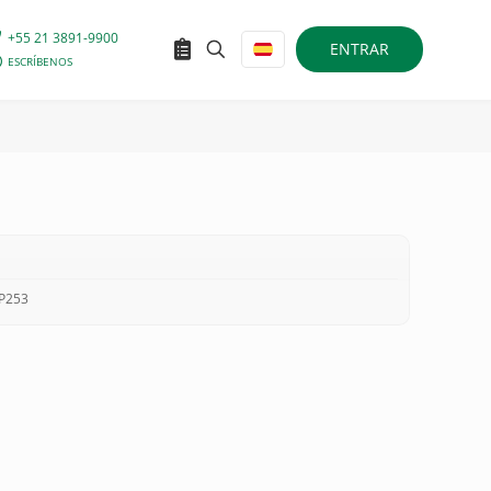
+55 21 3891-9900
ENTRAR
ESCRÍBENOS
EP253