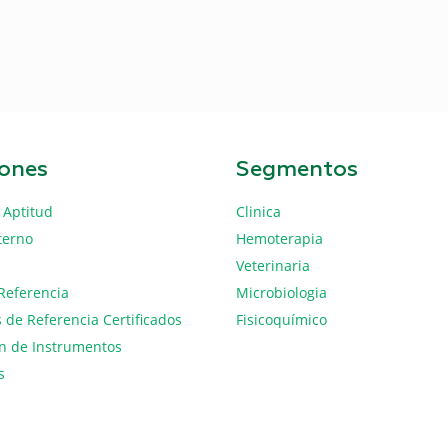
iones
Segmentos
 Aptitud
Clinica
terno
Hemoterapia
Veterinaria
Referencia
Microbiologia
 de Referencia Certificados
Fisicoquímico
ón de Instrumentos
s