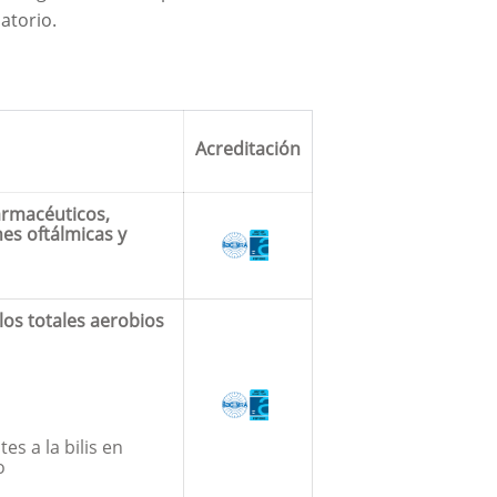
atorio.
Acreditación
armacéuticos,
es oftálmicas y
os totales aerobios
es a la bilis en
o