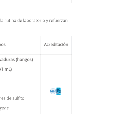
a rutina de laboratorio y refuerzan
yos
Acreditación
vaduras (hongos)
 /1 mL)
res de sulfito
ngens