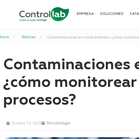
EMPRESA
SOLUCIONES
CAT
Inicio
–
Noticias
–
Contaminaciones en medicamentos: ¿cómo monitorea
Contaminaciones 
¿cómo monitorear 
procesos?
Octubre 13, 2025
Microbiología