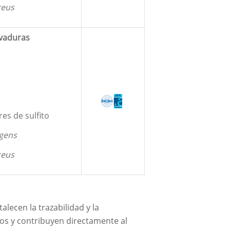
reus
vaduras
res de sulfito
ngens
reus
talecen la trazabilidad y la
rios y contribuyen directamente al