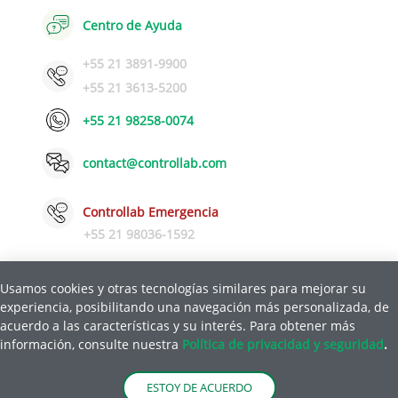
Centro de Ayuda
+55 21 3891-9900
+55 21 3613-5200
+55 21 98258-0074
contact@controllab.com
Controllab Emergencia
+55 21 98036-1592
Usamos cookies y otras tecnologías similares para mejorar su
experiencia, posibilitando una navegación más personalizada, de
Política de Privacidad y Seguridad
Ayuda
acuerdo a las características y su interés. Para obtener más
|
información, consulte nuestra
Política de privacidad y seguridad
.
© Copyright 2026 Control de Calidad para laboratorios LTDA.
ESTOY DE ACUERDO