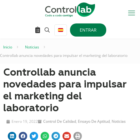
ENTRAR
Inicio
–
Noticias
–
Controllab anuncia novedades para impulsar el marketing del laboratorio
Controllab anuncia
novedades para impulsar
el marketing del
laboratorio
Enero 19, 2022
Control De Calidad
,
Ensayo De Aptitud
,
Noticias