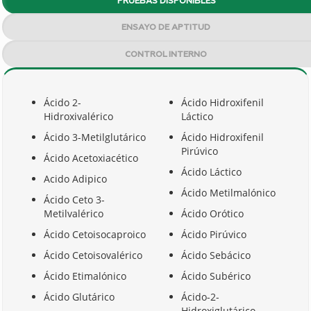
PRUEBAS DISPONIBLES
ENSAYO DE APTITUD
CONTROL INTERNO
Ácido 2-
Ácido Hidroxifenil
Hidroxivalérico
Láctico
Ácido 3-Metilglutárico
Ácido Hidroxifenil
Pirúvico
Ácido Acetoxiacético
Ácido Láctico
Acido Adipico
Ácido Metilmalónico
Ácido Ceto 3-
Metilvalérico
Ácido Orótico
Ácido Cetoisocaproico
Ácido Pirúvico
Ácido Cetoisovalérico
Ácido Sebácico
Ácido Etimalónico
Ácido Subérico
Ácido Glutárico
Ácido-2-
Hidroxiglutárico