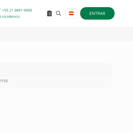
+55 21 3891-9900
ENTRAR
ESCRÍBENOS
EP150