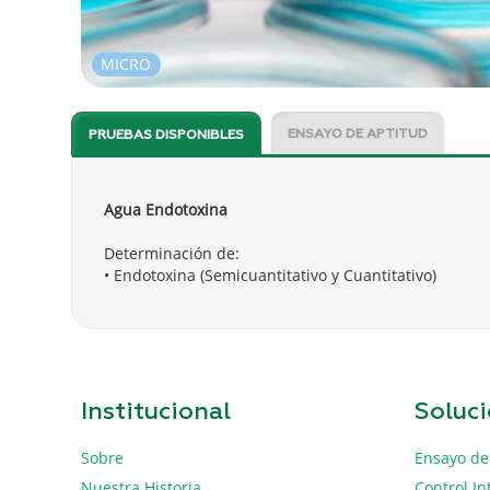
MICRO
ENSAYO DE APTITUD
PRUEBAS DISPONIBLES
Agua Endotoxina
Determinación de:
• Endotoxina (Semicuantitativo y Cuantitativo)
Institucional
Soluc
Sobre
Ensayo de
Nuestra Historia
Control In