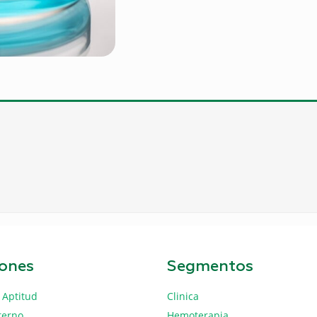
iones
Segmentos
 Aptitud
Clinica
terno
Hemoterapia