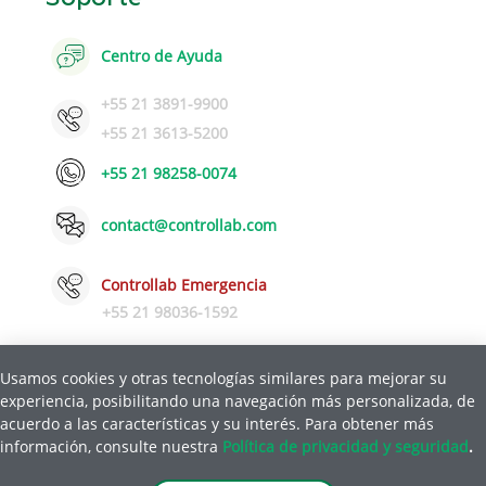
Centro de Ayuda
+55 21 3891-9900
+55 21 3613-5200
+55 21 98258-0074
contact@controllab.com
Controllab Emergencia
+55 21 98036-1592
Usamos cookies y otras tecnologías similares para mejorar su
experiencia, posibilitando una navegación más personalizada, de
Política de Privacidad y Seguridad
Ayuda
acuerdo a las características y su interés. Para obtener más
|
información, consulte nuestra
Política de privacidad y seguridad
.
© Copyright 2026 Control de Calidad para laboratorios LTDA.