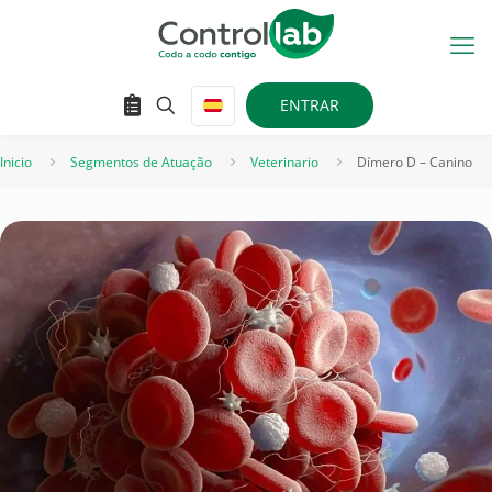
ENTRAR
Inicio
Segmentos de Atuação
Veterinario
Dímero D – Canino