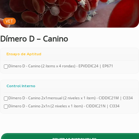
VET
Dímero D – Canino
Ensayo de Aptitud
Dímero D - Canino (2 ítems x 4 rondas) - EPVDDIC24 | EP671
Control Interno
Dímero D - Canino 2x1mensual (2 niveles x 1 ítem) - CIDDIC21M | CI334
Dímero D - Canino 2x1n (2 niveles x 1 ítem) - CIDDIC21N | CI334