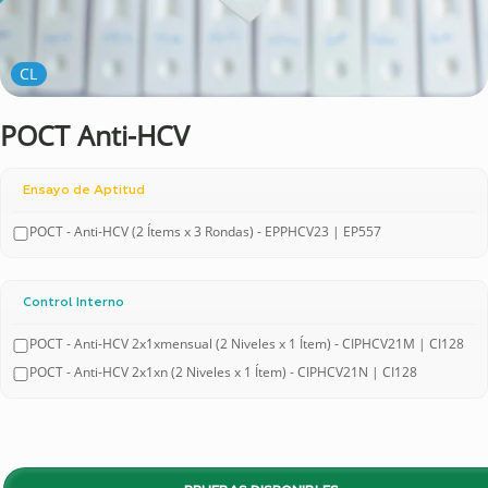
CL
POCT Anti-HCV
Ensayo de Aptitud
POCT - Anti-HCV (2 Ítems x 3 Rondas) - EPPHCV23 | EP557
Control Interno
POCT - Anti-HCV 2x1xmensual (2 Niveles x 1 Ítem) - CIPHCV21M | CI128
POCT - Anti-HCV 2x1xn (2 Niveles x 1 Ítem) - CIPHCV21N | CI128