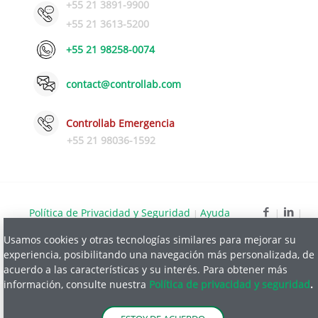
+55 21 3891-9900
+55 21 3613-5200
+55 21 98258-0074
contact@controllab.com
Controllab Emergencia
+55 21 98036-1592
Política de Privacidad y Seguridad
Ayuda
|
Usamos cookies y otras tecnologías similares para mejorar su
© Copyright 2026 Control de Calidad para laboratorios LTDA.
experiencia, posibilitando una navegación más personalizada, de
acuerdo a las características y su interés. Para obtener más
información, consulte nuestra
Política de privacidad y seguridad
.