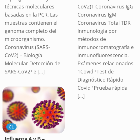
técnicas moleculares
CoV2)1 Coronavirus IgG
basadas en la PCR. Las
Coronavirus IgM
muestras contienen el
Coronavirus Total TDR
genoma completo del
Inmunología por
microorganismo.
métodos de
Coronavirus (SARS-
inmunocromatografía e
CoV2) – Biología
inmunofluorescencia.
Molecular Detección de
Exámenes relacionados
SARS-CoV2¹ e
[…]
1Covid ¹Test de
Diagnóstico Rápido
Covid ¹Prueba rápida
[…]
CL
Influenza A y B –