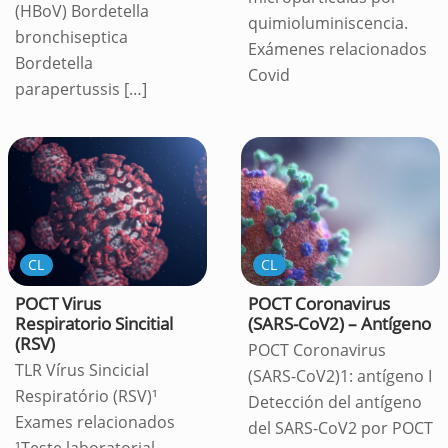
(HBoV) Bordetella
quimioluminiscencia.
bronchiseptica
Exámenes relacionados
Bordetella
Covid
parapertussis
[…]
CL
CL
POCT Virus
POCT Coronavirus
Respiratorio Sincitial
(SARS-CoV2) – Antígeno
(RSV)
POCT Coronavirus
TLR Vírus Sincicial
(SARS-CoV2)1: antígeno I
Respiratório (RSV)¹
Detección del antígeno
Exames relacionados
del SARS-CoV2 por POCT