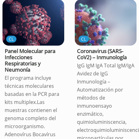
CL
CL
Panel Molecular para
Coronavirus (SARS-
Infecciones
CoV2) – Inmunología
Respiratorias y
IgG IgM IgA Total IgM/IgA
Neumonía
Avidez de IgG
El programa incluye
Inmunología –
técnicas moleculares
Automatización por
basadas en la PCR para
métodos de
kits multiplex.Las
inmunoensayo
muestras contienen el
enzimático,
genoma completo del
quimioluminiscencia,
microorganismo.
electroquimioluminiscenci
Adenovírus Bocavírus
micropartículas por