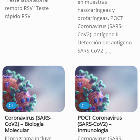
¹Teste laboratorial
en muestras
remoto RSV ¹Teste
nasofaríngeas y
rápido RSV
orofaríngeas. POCT
Coronavirus (SARS-
CoV2): antígeno II
Detección del antígeno
SARS-CoV2
[…]
CL
CL
Coronavirus (SARS-
POCT Coronavirus
CoV2) – Biología
(SARS-CoV2) –
Molecular
Inmunología
El programa incluye
Coronavirus (SARS-