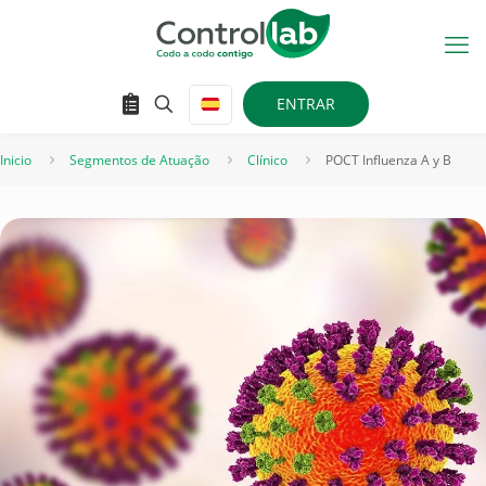
ENTRAR
Inicio
Segmentos de Atuação
Clínico
POCT Influenza A y B