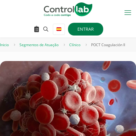
ENTRAR
Inicio
Segmentos de Atuação
Clínico
POCT Coagulación II