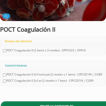
CL
POCT Coagulación II
Ensayo de Aptitud
POCT Coagulación II (2 ítems x 3 rondas) - EPPCO23 | EP616
Control Interno
POCT Coagulación II 2x1mensual (2 niveles x 1 ítem) - CIPCO21M | CI289
POCT Coagulación II 2x1xn (2 niveles x 1 ítem) - CIPCO21N | CI289