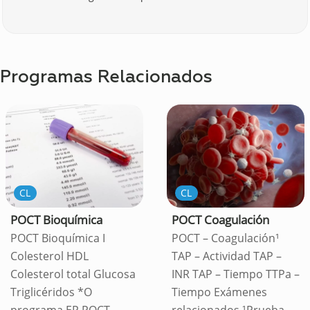
Programas Relacionados
CL
CL
POCT Bioquímica
POCT Coagulación
POCT Bioquímica I
POCT – Coagulación¹
Colesterol HDL
TAP – Actividad TAP –
Colesterol total Glucosa
INR TAP – Tiempo TTPa –
Triglicéridos *O
Tiempo Exámenes
programa EP POCT
relacionados ¹Prueba