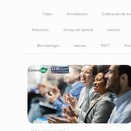
Todos
Acreditación
Calibración de In
Educación
Ensayo de Aptitud
eventos
Microbiología
noticias
POCT
Pro
8 de octubre de 2024