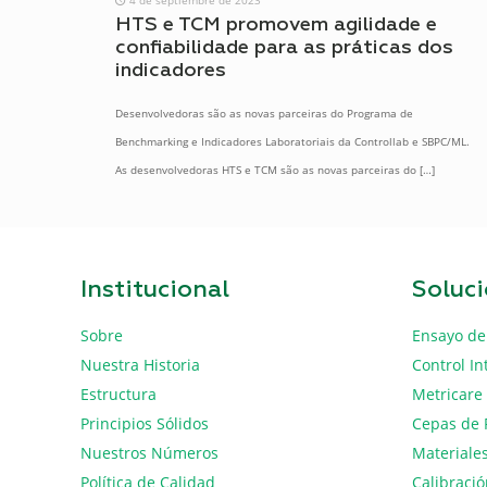
HTS e TCM promovem agilidade e
confiabilidade para as práticas dos
indicadores
Desenvolvedoras são as novas parceiras do Programa de
Benchmarking e Indicadores Laboratoriais da Controllab e SBPC/ML.
As desenvolvedoras HTS e TCM são as novas parceiras do
[…]
Institucional
Soluc
Sobre
Ensayo de
Nuestra Historia
Control In
Estructura
Metricare
Principios Sólidos
Cepas de 
Nuestros Números
Materiales
Política de Calidad
Calibraci