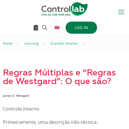
LOG IN
Home
–
Learning
–
Scientific Articles
–
Regras Múltiplas e “Regras
de Westgard”: O que são?
James O. Westgard
Controle Interno
Primeiramente, uma descrição não-técnica: