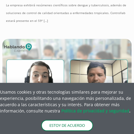
La empresa exhibirá resúmenes científicos sobre dengue y tuberculosis, además de
soluciones de control de calidad orientadas a enfermedades tropicales. Controllab
estará presente en el 59º
[…]
Usamos cookies y otras tecnologías similares para mejorar su
experiencia, posibilitando una navegación más personalizada, de
acuerdo a las características y su interés. Para obtener más
información, consulte nuestra
Política de privacidad y seguridad
.
27 de agosto de 2024
ESTOY DE ACUERDO
Fiebre Oropouche: especialista destaca el
panorama actual de la enfermedad en la