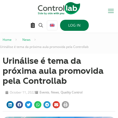
LOG IN
Home
–
News
–
Urinálise é tema da próxima aula promovida pela Controllab
Urinálise é tema da
próxima aula promovida
pela Controllab
October 11, 2022
Events
,
News
,
Quality Control