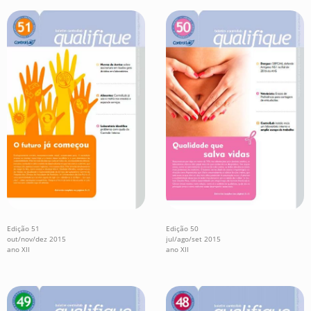
Edição 51
Edição 50
out/nov/dez 2015
jul/ago/set 2015
ano XII
ano XII