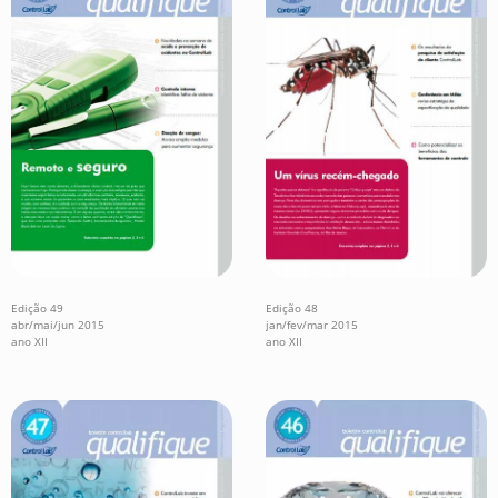
Edição 49
Edição 48
abr/mai/jun 2015
jan/fev/mar 2015
ano XII
ano XII